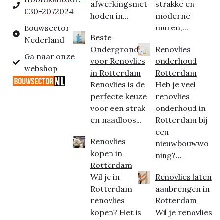
afwerkingsmet
strakke en
030-2072024
hoden in...
moderne
muren,...
Bouwsector
Beste
Nederland
Ondergrond
Renovlies
Ga naar onze
voor Renovlies
onderhoud
webshop
in Rotterdam
Rotterdam
Renovlies is de
Heb je veel
perfecte keuze
renovlies
voor een strak
onderhoud in
en naadloos...
Rotterdam bij
een
Renovlies
nieuwbouwwo
kopen in
ning?...
Rotterdam
Wil je in
Renovlies laten
Rotterdam
aanbrengen in
renovlies
Rotterdam
kopen? Het is
Wil je renovlies