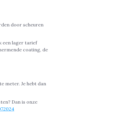
orden door scheuren
 een lager tarief
chermende coating, de
te meter. Je hebt dan
sten? Dan is onze
072024