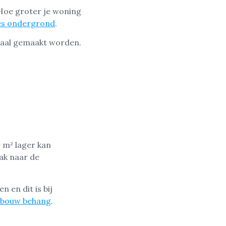
 Hoe groter je woning
es ondergrond
.
egaal gemaakt worden.
n
 m² lager kan
aak naar de
n en dit is bij
wbouw behang
.