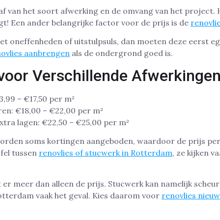
af van het soort afwerking en de omvang van het project.
jgt! Een ander belangrijke factor voor de prijs is de
renovli
met oneffenheden of uitstulpsuls, dan moeten deze eerst 
novlies aanbrengen
als de ondergrond goed is.
e voor Verschillende Afwerkinge
3,99 – €17,50 per m²
eren: €18,00 – €22,00 per m²
tra lagen: €22,50 – €25,00 per m²
orden soms kortingen aangeboden, waardoor de prijs per
jfel tussen
renovlies of stucwerk in Rotterdam
, ze kijken v
t er meer dan alleen de prijs. Stucwerk kan namelijk scheure
tterdam vaak het geval. Kies daarom voor
renovlies nieu