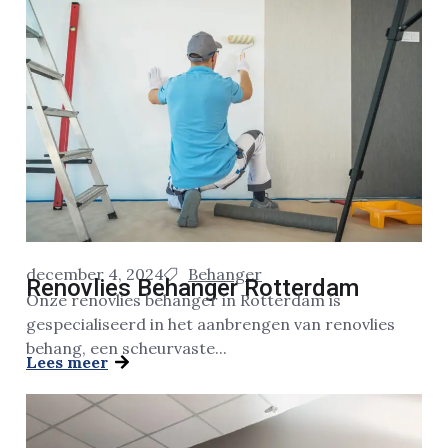
december 4, 2024
Behanger
Renovlies Behanger Rotterdam
Onze renovlies behanger in Rotterdam is
gespecialiseerd in het aanbrengen van renovlies
behang, een scheurvaste...
Lees meer