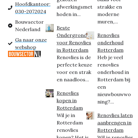
Hoofdkantoor:
afwerkingsmet
strakke en
030-2072024
hoden in...
moderne
muren,...
Bouwsector
Beste
Nederland
Ondergrond
Renovlies
Ga naar onze
voor Renovlies
onderhoud
webshop
in Rotterdam
Rotterdam
Renovlies is de
Heb je veel
perfecte keuze
renovlies
voor een strak
onderhoud in
en naadloos...
Rotterdam bij
een
Renovlies
nieuwbouwwo
kopen in
ning?...
Rotterdam
Wil je in
Renovlies laten
Rotterdam
aanbrengen in
renovlies
Rotterdam
kopen? Het is
Wil je renovlies