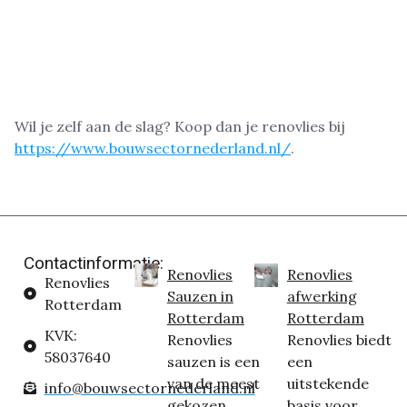
Wil je zelf aan de slag? Koop dan je renovlies bij
https://www.bouwsectornederland.nl/
.
Contactinformatie:
Renovlies
Renovlies
Renovlies
Sauzen in
afwerking
Rotterdam
Rotterdam
Rotterdam
KVK:
Renovlies
Renovlies biedt
58037640
sauzen is een
een
van de meest
uitstekende
info@bouwsectornederland.nl
gekozen
basis voor