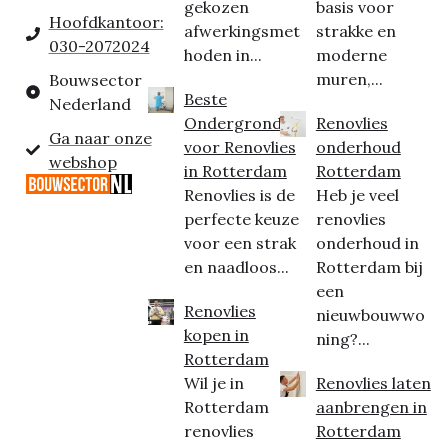
gekozen
basis voor
Hoofdkantoor:
afwerkingsmet
strakke en
030-2072024
hoden in...
moderne
muren,...
Bouwsector
Beste
Nederland
Ondergrond
Renovlies
Ga naar onze
voor Renovlies
onderhoud
webshop
in Rotterdam
Rotterdam
Renovlies is de
Heb je veel
perfecte keuze
renovlies
voor een strak
onderhoud in
en naadloos...
Rotterdam bij
een
Renovlies
nieuwbouwwo
kopen in
ning?...
Rotterdam
Wil je in
Renovlies laten
Rotterdam
aanbrengen in
renovlies
Rotterdam