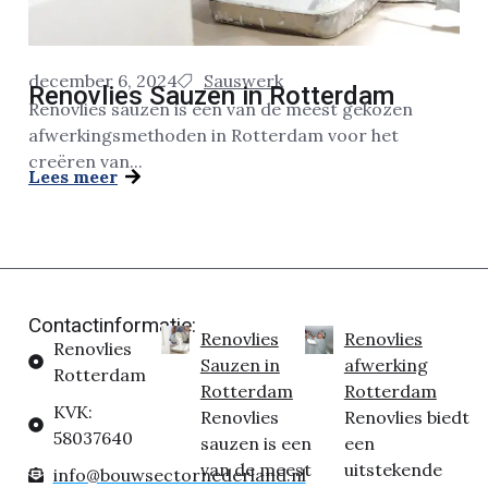
december 6, 2024
Sauswerk
Renovlies Sauzen in Rotterdam
Renovlies sauzen is een van de meest gekozen
afwerkingsmethoden in Rotterdam voor het
creëren van...
Lees meer
Contactinformatie:
Renovlies
Renovlies
Renovlies
Sauzen in
afwerking
Rotterdam
Rotterdam
Rotterdam
KVK:
Renovlies
Renovlies biedt
58037640
sauzen is een
een
van de meest
uitstekende
info@bouwsectornederland.nl