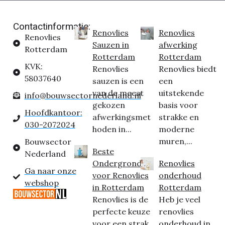
Contactinformatie:
Renovlies
Renovlies
Renovlies
Sauzen in
afwerking
Rotterdam
Rotterdam
Rotterdam
KVK:
Renovlies
Renovlies biedt
58037640
sauzen is een
een
van de meest
uitstekende
info@bouwsectornederland.nl
gekozen
basis voor
Hoofdkantoor:
afwerkingsmet
strakke en
030-2072024
hoden in...
moderne
muren,...
Bouwsector
Beste
Nederland
Ondergrond
Renovlies
Ga naar onze
voor Renovlies
onderhoud
webshop
in Rotterdam
Rotterdam
Renovlies is de
Heb je veel
perfecte keuze
renovlies
voor een strak
onderhoud in