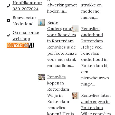
Hoofdkantoor:
afwerkingsmet
strakke en
030-2072024
hoden in...
moderne
muren,...
Bouwsector
Beste
Nederland
Ondergrond
Renovlies
Ga naar onze
voor Renovlies
onderhoud
webshop
in Rotterdam
Rotterdam
Renovlies is de
Heb je veel
perfecte keuze
renovlies
voor een strak
onderhoud in
en naadloos...
Rotterdam bij
een
Renovlies
nieuwbouwwo
kopen in
ning?...
Rotterdam
Wil je in
Renovlies laten
Rotterdam
aanbrengen in
renovlies
Rotterdam
kopen? Het is
Wil je renovlies