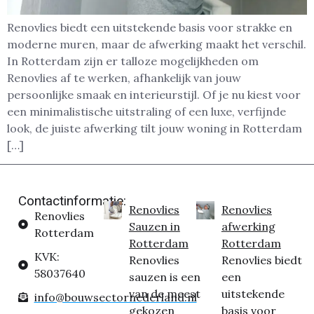
Renovlies biedt een uitstekende basis voor strakke en
moderne muren, maar de afwerking maakt het verschil.
In Rotterdam zijn er talloze mogelijkheden om
Renovlies af te werken, afhankelijk van jouw
persoonlijke smaak en interieurstijl. Of je nu kiest voor
een minimalistische uitstraling of een luxe, verfijnde
look, de juiste afwerking tilt jouw woning in Rotterdam
[…]
Contactinformatie:
Renovlies
Renovlies
Renovlies
Sauzen in
afwerking
Rotterdam
Rotterdam
Rotterdam
KVK:
Renovlies
Renovlies biedt
58037640
sauzen is een
een
van de meest
uitstekende
info@bouwsectornederland.nl
gekozen
basis voor