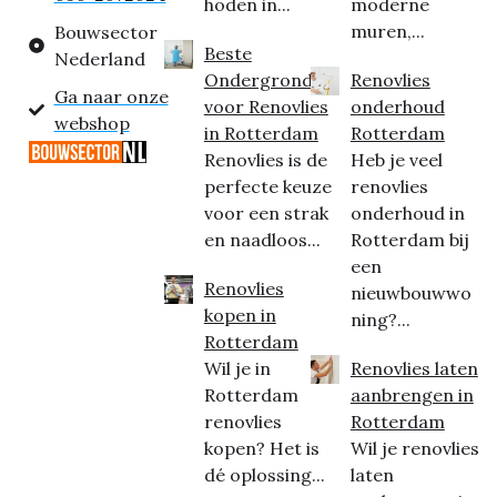
hoden in...
moderne
muren,...
Bouwsector
Beste
Nederland
Ondergrond
Renovlies
Ga naar onze
voor Renovlies
onderhoud
webshop
in Rotterdam
Rotterdam
Renovlies is de
Heb je veel
perfecte keuze
renovlies
voor een strak
onderhoud in
en naadloos...
Rotterdam bij
een
Renovlies
nieuwbouwwo
kopen in
ning?...
Rotterdam
Wil je in
Renovlies laten
Rotterdam
aanbrengen in
renovlies
Rotterdam
kopen? Het is
Wil je renovlies
dé oplossing...
laten