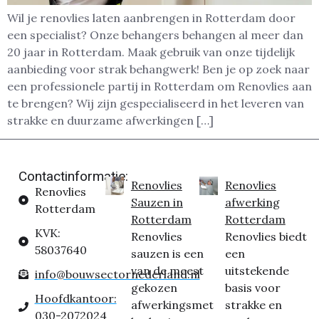
Wil je renovlies laten aanbrengen in Rotterdam door
een specialist? Onze behangers behangen al meer dan
20 jaar in Rotterdam. Maak gebruik van onze tijdelijk
aanbieding voor strak behangwerk! Ben je op zoek naar
een professionele partij in Rotterdam om Renovlies aan
te brengen? Wij zijn gespecialiseerd in het leveren van
strakke en duurzame afwerkingen […]
Contactinformatie:
Renovlies
Renovlies
Renovlies
Sauzen in
afwerking
Rotterdam
Rotterdam
Rotterdam
KVK:
Renovlies
Renovlies biedt
58037640
sauzen is een
een
van de meest
uitstekende
info@bouwsectornederland.nl
gekozen
basis voor
Hoofdkantoor:
afwerkingsmet
strakke en
030-2072024